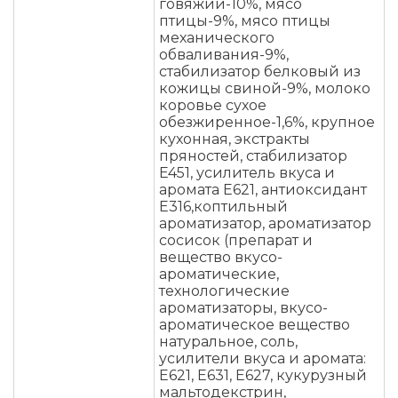
говяжий-10%, мясо
птицы-9%, мясо птицы
механического
обваливания-9%,
стабилизатор белковый из
кожицы свиной-9%, молоко
коровье сухое
обезжиренное-1,6%, крупное
кухонная, экстракты
пряностей, стабилизатор
E451, усилитель вкуса и
аромата E621, антиоксидант
E316,коптильный
ароматизатор, ароматизатор
сосисок (препарат и
вещество вкусо-
ароматические,
технологические
ароматизаторы, вкусо-
ароматическое вещество
натуральное, соль,
усилители вкуса и аромата:
Е621, Е631, Е627, кукурузный
мальтодекстрин,