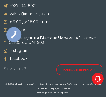
(067) 341 8901
zakaz@mantinga.ua
с 9:00 до 18:00 пн-пт
Україна
м. Київ, вулиця Вінстона Черчилля 1, індекс
02100, офіс № 503
instagram
facebook
Є питання?
НАПИСАТИ ДИРЕКТОРУ
© 2026 Мантінга Україна – Готові заморожені хлібобулочні напівфабрикати
Політика конфіденційності
Договір публічної оферти