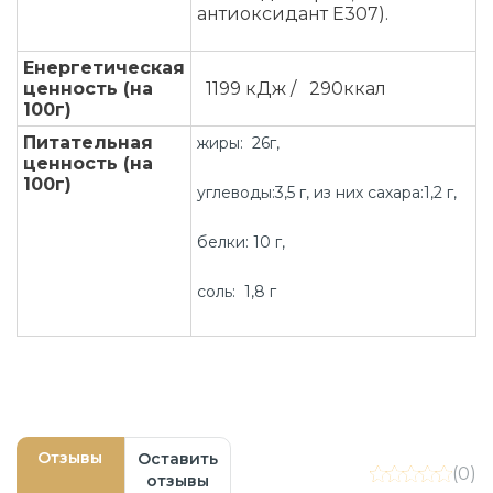
антиоксидант Е307).
Енергетическая
ценность (на
1199 кДж / 290ккал
100г)
Питательная
жиры: 26г,
ценность (на
100г)
углеводы:3,5 г, из них сахара:1,2 г,
белки: 10 г,
соль: 1,8 г
Отзывы
Оставить
(0)
отзывы