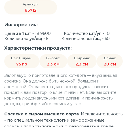
Артикул:
85712
Информация:
Цена
за 1 шт
- 18.9600
Количество
шт/уп
- 10
Количество
уп/ящ
- 6
Количество
шт/ящ
- 60
Характеристики продукта:
Вес 1 штуки:
Высота:
Ширина:
Длина:
75 гр
2,3 см
2,3 см
20 см
Залог вкусно приготовленного хот-дога — вкуснейшая
сосиска. Она должна быть нежной, большой и
ароматной. От качества данного продукта зависит,
придет к вам повторно клиент или нет. Если вы хотите
кормить людей вкусными хот-догами и приумножать
доходы, приобретайте сосиски у нас!
Сосиски с сыром высшего сорта
.
Исключительность
- по специальной технологии замороженные
сосиски для хот-дога можно разогревать в гриле,