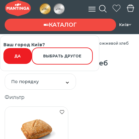
КАТАЛОГ
Київ
Главная
Каталог товарів
Хлеба
Бездрожжевой хлеб
Ваш город Київ?
Введите запрос ...
ДА
ВЫБРАТЬ ДРУГОЕ
Бездрожжевой хлеб
По порядку
Фильтр