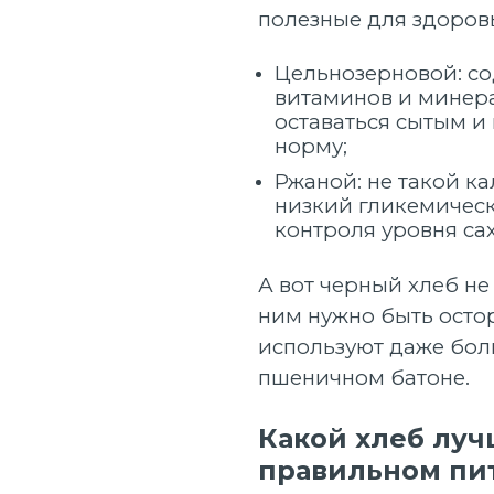
полезные для здоров
Цельнозерновой: со
витаминов и минер
оставаться сытым и
норму;
Ржаной: не такой к
низкий гликемическ
контроля уровня сах
А вот черный хлеб не
ним нужно быть остор
используют даже бол
пшеничном батоне.
Какой хлеб луч
правильном пи