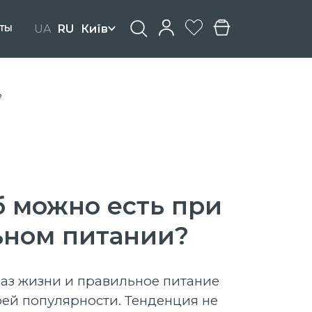
UA
RU
Київ
ТЫ
?
б можно есть при
ьном питании?
аз жизни и правильное питание
оей популярности. Тенденция не