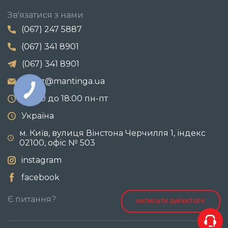
Зв'язатися з нами
(067) 247 5887
(067) 341 8901
(067) 341 8901
zakaz@mantinga.ua
с 9:00 до 18:00 пн-пт
Україна
м. Київ, вулиця Вінстона Черчилля 1, індекс
02100, офіс № 503
instagram
facebook
Є питання?
НАПИСАТИ ДИРЕКТОРУ