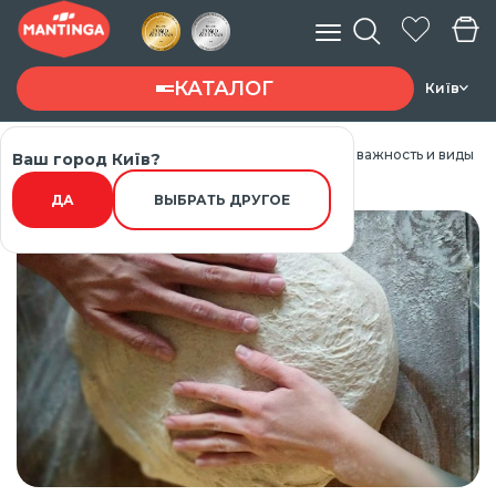
КАТАЛОГ
Київ
Главная
Статті
Что такое расстойка теста: важность и виды
Ваш город Київ?
Введите запрос ...
ДА
ВЫБРАТЬ ДРУГОЕ