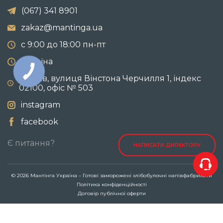
(067) 341 8901
zakaz@mantinga.ua
с 9:00 до 18:00 пн-пт
Україна
м. Київ, вулиця Вінстона Черчилля 1, індекс
02100, офіс № 503
instagram
facebook
Є питання?
НАПИСАТИ ДИРЕКТОРУ
© 2026 Мантінга Україна – Готові заморожені хлібобулочні напівфабрикати
Політика конфіденційності
Договір публічної оферти