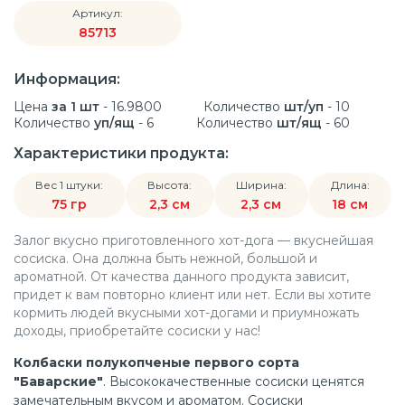
Артикул:
85713
Информация:
Цена
за 1 шт
- 16.9800
Количество
шт/уп
- 10
Количество
уп/ящ
- 6
Количество
шт/ящ
- 60
Характеристики продукта:
Вес 1 штуки:
Высота:
Ширина:
Длина:
75 гр
2,3 см
2,3 см
18 см
Залог вкусно приготовленного хот-дога — вкуснейшая
сосиска. Она должна быть нежной, большой и
ароматной. От качества данного продукта зависит,
придет к вам повторно клиент или нет. Если вы хотите
кормить людей вкусными хот-догами и приумножать
доходы, приобретайте сосиски у нас!
Колбаски полукопченые первого сорта
"Баварские"
. Высококачественные сосиски ценятся
замечательным вкусом и ароматом. Сосиски