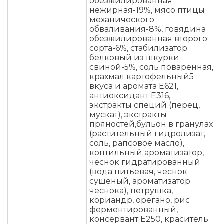
обезжилированная
нежирная-19%, мясо птицы
механического
обваливания-8%, говядина
обезжилированная второго
сорта-6%, стабилизатор
белковый из шкурки
свиной-5%, соль поваренная,
крахмал картофельный5
вкуса и аромата Е621,
антиоксидант Е316,
экстракты специй (перец,
мускат), экстракты
пряностей,бульон в гранулах
(растительный гидролизат,
соль, рапсовое масло),
коптильный ароматизатор,
чеснок гидратированный
(вода питьевая, чеснок
сушеный, ароматизатор
чеснока), петрушка,
кориандр, орегано, рис
ферментированный,
консервант Е250, краситель