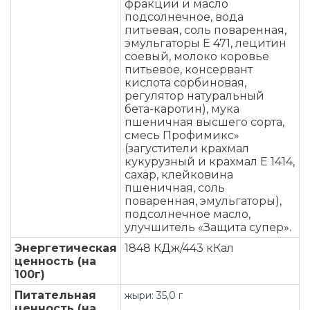
фракции и масло
подсолнечное, вода
питьевая, соль поваренная,
эмульгаторы Е 471, лецитин
соевый, молоко коровье
питьевое, консервант
кислота сорбиновая,
регулятор натуральный
бета-каротин), мука
пшеничная высшего сорта,
смесь Профимикс»
(загустители крахмал
кукурузный и крахмал Е 1414,
сахар, клейковина
пшеничная, соль
поваренная, эмульгаторы),
подсолнечное масло,
улучшитель «Защита супер».
Энергетическая
1848 КДж/443 кКал
ценность (на
100г)
Питательная
жыри: 35,0 г
ценность (на