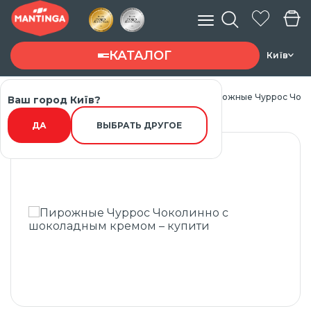
КАТАЛОГ
Київ
Главная
Каталог товарів
Десерты
Пирожные Чуррос Чоко
Ваш город Київ?
Введите запрос ...
ДА
ВЫБРАТЬ ДРУГОЕ