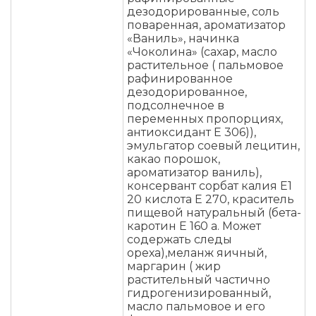
дезодорированные, соль
поваренная, ароматизатор
«Ваниль», начинка
«Чоколина» (сахар, масло
растительное ( пальмовое
рафинированное
дезодорированное,
подсолнечное в
переменных пропорциях,
антиоксидант Е 306)),
эмульгатор соевый лецитин,
какао порошок,
ароматизатор ваниль),
консервант сорбат калия Е1
20 кислота Е 270, краситель
пищевой натуральный (бета-
каротин Е 160 а. Может
содержать следы
ореха),меланж яичный,
маргарин ( жир
растительный частично
гидрогенизированный,
масло пальмовое и его