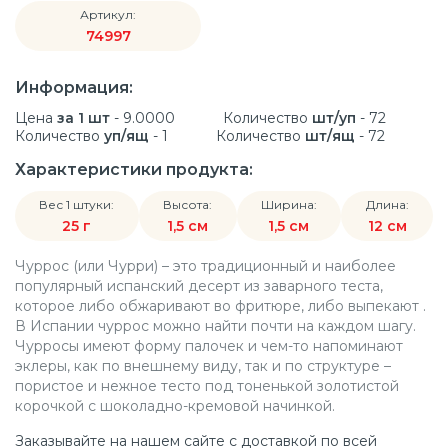
Артикул:
74997
Информация:
Цена
за 1 шт
- 9.0000
Количество
шт/уп
- 72
Количество
уп/ящ
- 1
Количество
шт/ящ
- 72
Характеристики продукта:
Вес 1 штуки:
Высота:
Ширина:
Длина:
25 г
1,5 см
1,5 см
12 см
Чуррос (или Чурри) – это традиционный и наиболее
популярный испанский десерт из заварного теста,
которое либо обжаривают во фритюре, либо выпекают .
В Испании чуррос можно найти почти на каждом шагу.
Чурросы имеют форму палочек и чем-то напоминают
эклеры, как по внешнему виду, так и по структуре –
пористое и нежное тесто под тоненькой золотистой
корочкой с шоколадно-кремовой начинкой.
Заказывайте на нашем сайте с доставкой по всей