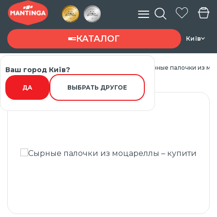
КАТАЛОГ
Київ
Главная
Каталог товарів
Наггетсы
Сырные палочки из мо
Ваш город Київ?
Введите запрос ...
ДА
ВЫБРАТЬ ДРУГОЕ