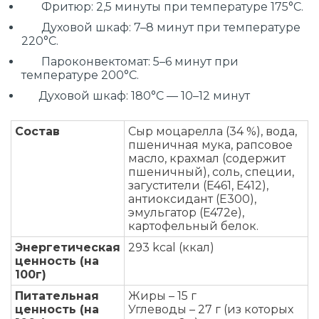
Фритюр: 2,5 минуты при температуре 175°C.
Духовой шкаф: 7–8 минут при температуре
220°C.
Пароконвектомат: 5–6 минут при
температуре 200°C.
Духовой шкаф: 180°C — 10–12 минут
Состав
Сыр моцарелла (34 %), вода,
пшеничная мука, рапсовое
масло, крахмал (содержит
пшеничный), соль, специи,
загустители (E461, E412),
антиоксидант (E300),
эмульгатор (E472e),
картофельный белок.
Энергетическая
293 kcal (ккал)
ценность (на
100г)
Питательная
Жиры – 15 г
ценность (на
Углеводы – 27 г (из которых