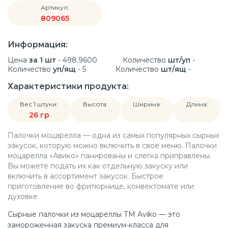
Артикул:
809065
Информация:
Цена
за 1 шт
- 498.9600
Количество
шт/уп
-
Количество
уп/ящ
- 5
Количество
шт/ящ
-
Характеристики продукта:
Вес 1 штуки:
Высота:
Ширина:
Длина:
26 гр
Палочки моцарелла — одна из самых популярных сырных
закусок, которую можно включить в свое меню. Палочки
моцарелла «Авико» панированы и слегка приправлены.
Вы можете подать их как отдельную закуску или
включить в ассортимент закусок. Быстрое
приготовление во фритюрнице, конвектомате или
духовке.
Сырные палочки из моцареллы ТМ Aviko — это
замороженная закуска премиум-класса для