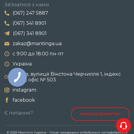
Зв'язатися з нами
(067) 247 5887
(067) 341 8901
(067) 341 8901
zakaz@mantinga.ua
с 9:00 до 18:00 пн-пт
Україна
м. Київ, вулиця Вінстона Черчилля 1, індекс
02100, офіс № 503
instagram
facebook
Є питання?
НАПИСАТИ ДИРЕКТОРУ
© 2026 Мантінга Україна – Готові заморожені хлібобулочні напівфабрикати