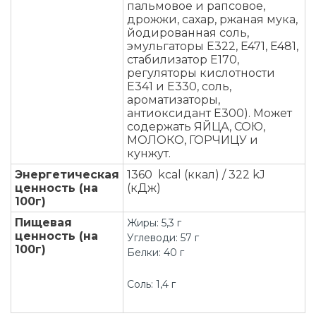
пальмовое и рапсовое,
дрожжи, сахар, ржаная мука,
йодированная соль,
эмульгаторы E322, E471, E481,
стабилизатор E170,
регуляторы кислотности
E341 и E330, соль,
ароматизаторы,
антиоксидант E300). Может
содержать ЯЙЦА, СОЮ,
МОЛОКО, ГОРЧИЦУ и
кунжут.
Энергетическая
1360 kcal (ккал) / 322 kJ
ценность (на
(кДж)
100г)
Пищевая
Жиры: 5,3 г
ценность (на
Углеводи: 57 г
100г)
Белки: 40 г
Соль: 1,4 г