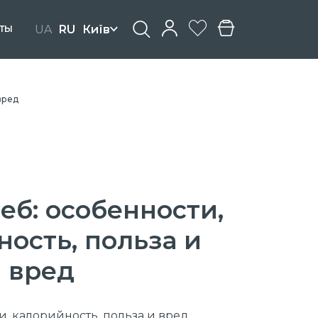
UA
RU
Київ
ТЫ
вред
еб: особенности,
ость, польза и
вред
и, калорийность, польза и вред