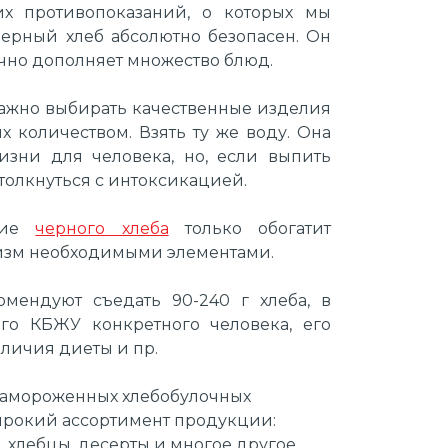
их противопоказаний, о которых мы
черный хлеб абсолютно безопасен. Он
ично дополняет множество блюд.
важно выбирать качественные изделия
х количеством. Взять ту же воду. Она
изни для человека, но, если выпить
толкнуться с интоксикацией.
ение
черного хлеба
только обогатит
низм необходимыми элементами.
мендуют съедать 90-240 г хлеба, в
ого КБЖУ конкретного человека, его
личия диеты и пр.
замороженных хлебобулочных
ирокий ассортимент продукции:
, хлебцы, десерты и многое другое.