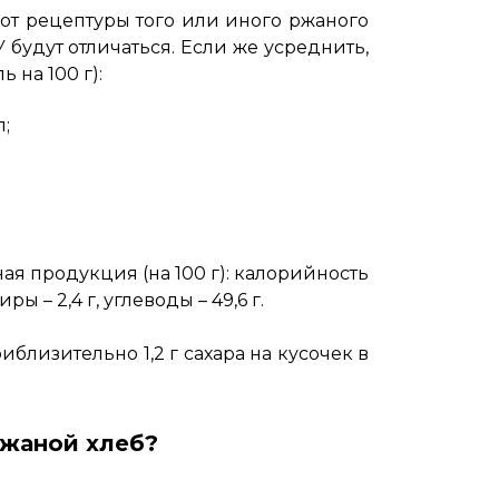
 от рецептуры того или иного ржаного
будут отличаться. Если же усреднить,
ь на 100 г):
л;
я продукция (на 100 г): калорийность
жиры – 2,4 г, углеводы – 49,6 г.
иблизительно 1,2 г сахара на кусочек в
ржаной хлеб?