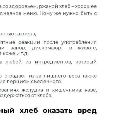
ке со здоровьем, ржаной хлеб – хорошее
дневное меню. Кому же нужно быть с
стью глютена;
ятные реакции после употребления
ли запор, дискомфорт в животе,
 коже и т.д.;
а любой из ингредиентов, который
о страдает из-за лишнего веса также
ие порциям съеденного;
еваниях желудка и кишечника: язве,
воздержаться от хлеба.
ный хлеб оказать вред