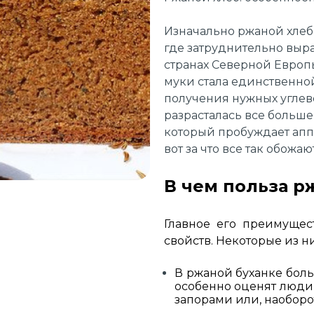
Изначально ржаной хлеб 
где затруднительно выр
странах Северной Европ
муки стала единственно
получения нужных углево
разрасталась все больше 
который пробуждает аппе
вот за что все так обожа
В чем польза р
Главное его преимущес
свойств. Некоторые из ни
В ржаной буханке боль
особенно оценят люди
запорами или, наоборо