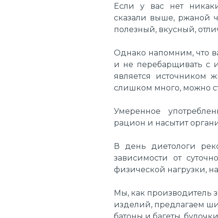
Если у вас нет никак
сказали выше, ржаной 
полезный, вкусный, отл
Однако напомним, что 
и не перебарщивать с и
является источником ж
слишком много, можно с
Умеренное употребл
рацион и насытит орга
В день диетологи реко
зависимости от суточн
физической нагрузки, на
Мы, как производитель 
изделий, предлагаем ш
батоны и багеты, булочки