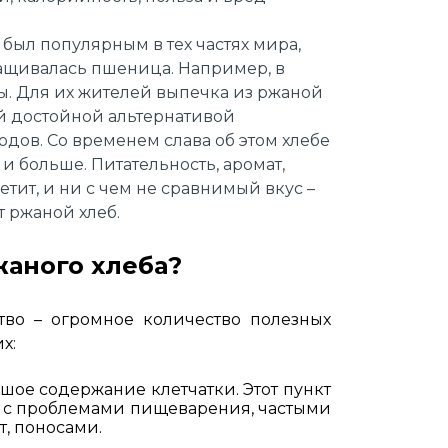
был популярным в тех частях мира,
ащивалась пшеница. Например, в
ы. Для их жителей выпечка из ржаной
й достойной альтернативой
дов. Со временем слава об этом хлебе
и больше. Питательность, аромат,
тит, и ни с чем не сравнимый вкус –
ют ржаной хлеб.
жаного хлеба?
тво – огромное количество полезных
х:
шое содержание клетчатки. Этот пункт
 с проблемами пищеварения, частыми
т, поносами.