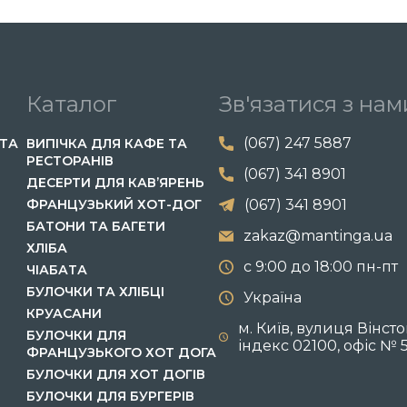
Каталог
Зв'язатися з нам
(067) 247 5887
ТА
ВИПІЧКА ДЛЯ КАФЕ ТА
РЕСТОРАНІВ
(067) 341 8901
ДЕСЕРТИ ДЛЯ КАВ’ЯРЕНЬ
ФРАНЦУЗЬКИЙ ХОТ-ДОГ
(067) 341 8901
БАТОНИ ТА БАГЕТИ
zakaz@mantinga.ua
ХЛІБА
с 9:00 до 18:00 пн-пт
ЧІАБАТА
БУЛОЧКИ ТА ХЛІБЦІ
Україна
КРУАСАНИ
м. Київ, вулиця Вінст
БУЛОЧКИ ДЛЯ
індекс 02100, офіс № 
ФРАНЦУЗЬКОГО ХОТ ДОГА
БУЛОЧКИ ДЛЯ ХОТ ДОГІВ
БУЛОЧКИ ДЛЯ БУРГЕРІВ