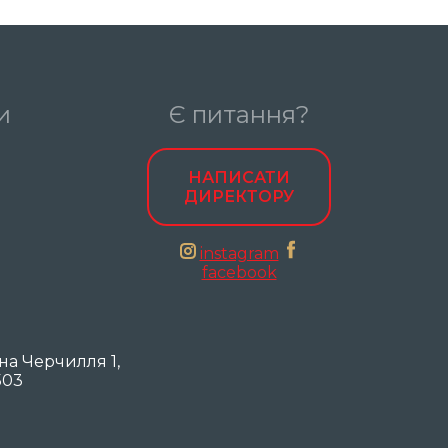
и
Є питання?
НАПИСАТИ
ДИРЕКТОРУ
instagram
facebook
она Черчилля 1,
503