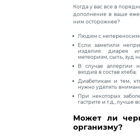
Когда у вас все в поряд
дополнение в ваше еже
ним осторожнее?
Людям с непереносимо
Если заметили непри
изделия: диарея и
метеоризм, сыпь, зуд на
В случае аллергии н
входив в состав хлеба;
Диабетикам и тем, кт
нужно уделять вниман
При некоторых забол
гастрите и т.д., лучше 
Может ли чер
организму?