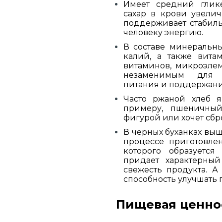
Имеет средний глик
сахар в крови увелич
поддерживает стабиль
человеку энергию.
В составе минеральны
калий, а также вита
витаминов, микроэлем
незаменимым для ка
питания и поддержани
Часто ржаной хлеб я
примеру, пшеничный
фигурой или хочет сб
В черных буханках выш
процессе приготовле
которого образуется
придает характерный
свежесть продукта. 
способность улучшать
Пищевая ценно