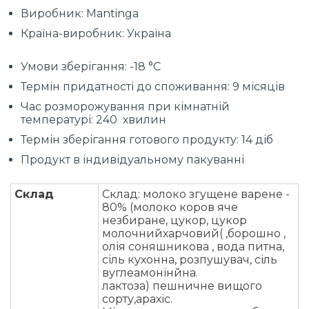
Виробник: Mantinga
Країна-виробник: Україна
Умови зберігання: -18 °C
Термін придатності до споживання: 9 місяців
Час розморожування при кімнатній
температурі: 240 хвилин
Термін зберігання готового продукту: 14 діб
Продукт в індивідуальному пакуванні
Склад
Склад: молоко згущене варене -
80% (молоко коров яче
незбиране, цукор, цукор
молочнийхарчовий( ,борошно ,
олія соняшникова , вода питна,
сіль кухонна, розпушувач, сіль
вуглеамонінйна.
лактоза) пешничне вищого
сорту,арахіс.