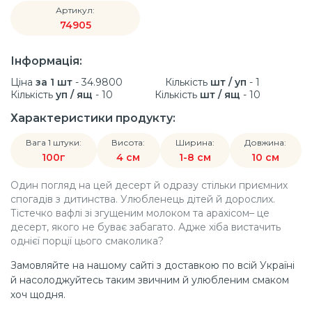
Артикул:
74905
Інформація:
Ціна
за 1 шт
- 34.9800
Кількість
шт / уп
- 1
Кількість
уп / ящ
- 10
Кількість
шт / ящ
- 10
Характеристики продукту:
Вага 1 штуки:
Висота:
Ширина:
Довжина:
100г
4 см
1-8 см
10 см
Один погляд на цей десерт й одразу стільки приємних
спогадів з дитинства. Улюбленець дітей й дорослих.
Тістечко вафлі зі згущеним молоком та арахісом– це
десерт, якого не буває забагато. Адже хіба вистачить
однієї порції цього смаколика?
Замовляйте на нашому сайті з доставкою по всій Україні
й насолоджуйтесь таким звичним й улюбленим смаком
хоч щодня.