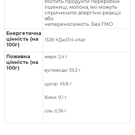
Містить продукти переробки
пшениці, молока, які можуть
спричинити алергічні реакції
або
непереносимість. Без ГМО
Енергетична
цінність (на
1328 КДж/314 кКал
100г)
Поживна
жири: 2,4 г
цінність (на
100г)
вуглеводи: 59,3 г
цукор: 43,8 г
білки: 9,1 г
сіль: 0,36 г