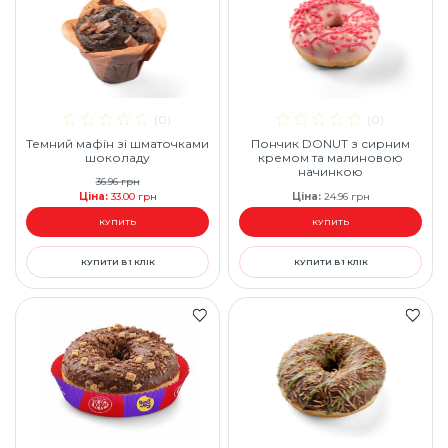
(0)
(0)
Темний мафін зі шматочками
Пончик DONUT з сирним
шоколаду
кремом та малиновою
начинкою
36.96
грн
Ціна
:
33.00
грн
Ціна
:
24.96
грн
КУПИТЬ
КУПИТЬ
КУПИТИ В 1 КЛІК
КУПИТИ В 1 КЛІК