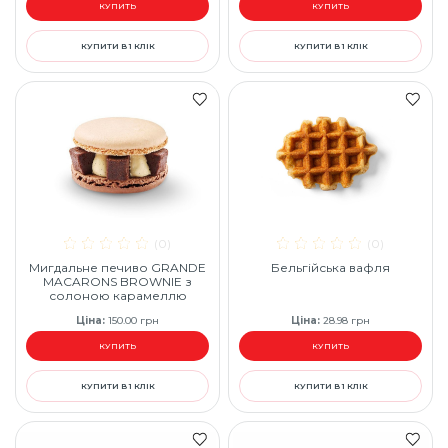
КУПИТЬ
КУПИТЬ
КУПИТИ В 1 КЛІК
КУПИТИ В 1 КЛІК
(0)
(0)
Мигдальне печиво GRANDE
Бельгійська вафля
MACARONS BROWNIE з
солоною карамеллю
Ціна
:
150.00
грн
Ціна
:
28.98
грн
КУПИТЬ
КУПИТЬ
КУПИТИ В 1 КЛІК
КУПИТИ В 1 КЛІК