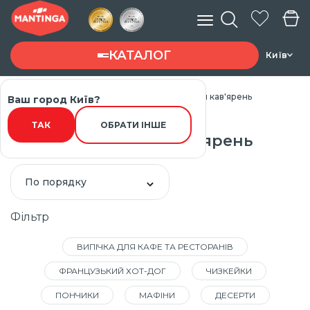
КАТАЛОГ
Київ
Головна
Каталог товарів
Десерти для кав'ярень
Ваш город Київ?
Введите запрос ...
ТАК
ОБРАТИ ІНШЕ
Десерти для кав'ярень
По порядку
Фільтр
ВИПІЧКА ДЛЯ КАФЕ ТА РЕСТОРАНІВ
ФРАНЦУЗЬКИЙ ХОТ-ДОГ
ЧИЗКЕЙКИ
ПОНЧИКИ
МАФІНИ
ДЕСЕРТИ