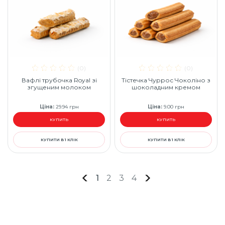
(0)
(0)
Вафлі трубочка Royal зі
Тістечка Чуррос Чоколіно з
згущеним молоком
шоколадним кремом
Ціна
:
29.94
грн
Ціна
:
9.00
грн
КУПИТЬ
КУПИТЬ
КУПИТИ В 1 КЛІК
КУПИТИ В 1 КЛІК
1
2
3
4