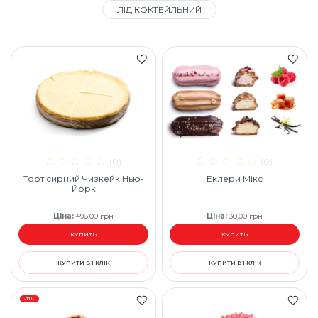
ЛІД КОКТЕЙЛЬНИЙ
(0)
(0)
Торт сирний Чизкейк Нью-
Еклери Мікс
Йорк
Ціна
:
498.00
грн
Ціна
:
30.00
грн
КУПИТЬ
КУПИТЬ
КУПИТИ В 1 КЛІК
КУПИТИ В 1 КЛІК
-11%