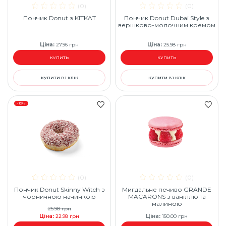
(0)
(0)
Пончик Donut з KITKAT
Пончик Donut Dubai Style з
вершково-молочним кремом
Ціна
:
27.96
грн
Ціна
:
25.98
грн
КУПИТЬ
КУПИТЬ
КУПИТИ В 1 КЛІК
КУПИТИ В 1 КЛІК
-12%
(0)
(0)
Пончик Donut Skinny Witch з
Мигдальне печиво GRANDE
чорничною начинкою
MACARONS з ваніллю та
малиною
25.98
грн
Ціна
:
22.98
грн
Ціна
:
150.00
грн