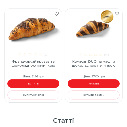
(0)
(0)
Французький круасан з
Круасан DUO на маслі з
шоколадною начинкою
шоколадною начинкою
Ціна
:
21.96
грн
Ціна
:
27.00
грн
КУПИТЬ
КУПИТЬ
КУПИТИ В 1 КЛІК
КУПИТИ В 1 КЛІК
Статті