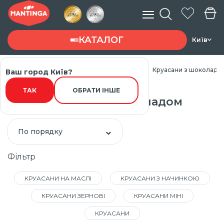
КАТАЛОГ
Київ
Головна
Каталог товарів
Круасани
Круасани з шоколадо
Ваш город Київ?
Введите запрос ...
ТАК
ОБРАТИ ІНШЕ
Круасани з шоколадом
По порядку
Фільтр
КРУАСАНИ НА МАСЛІ
КРУАСАНИ З НАЧИНКОЮ
КРУАСАНИ ЗЕРНОВІ
КРУАСАНИ МІНІ
КРУАСАНИ