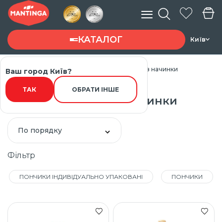
КАТАЛОГ
Київ
Головна
Каталог товарів
Пончики без начинки
Ваш город Київ?
Введите запрос ...
ТАК
ОБРАТИ ІНШЕ
Пончики без начинки
По порядку
Фільтр
ПОНЧИКИ ІНДИВІДУАЛЬНО УПАКОВАНІ
ПОНЧИКИ