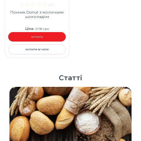
(0)
Пончик Donut з молочним
шоколадом
Ціна
:
21.96
грн
КУПИТЬ
КУПИТИ В 1 КЛІК
Статті