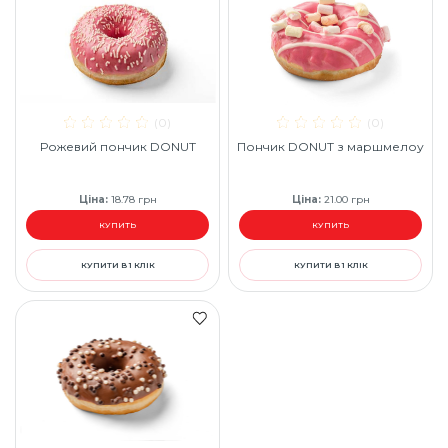
(0)
(0)
Рожевий пончик DONUT
Пончик DONUT з маршмелоу
Ціна
:
18.78
грн
Ціна
:
21.00
грн
КУПИТЬ
КУПИТЬ
КУПИТИ В 1 КЛІК
КУПИТИ В 1 КЛІК