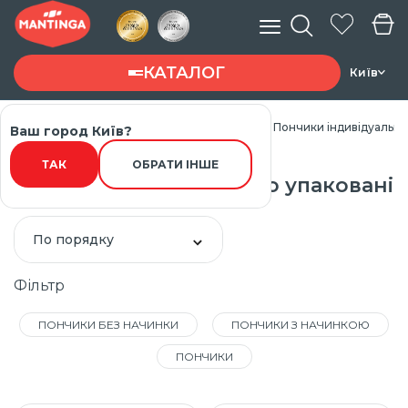
КАТАЛОГ
Київ
Головна
Каталог товарів
Пончики
Пончики індивідуально
Ваш город Київ?
Введите запрос ...
ТАК
ОБРАТИ ІНШЕ
Пончики індивідуально упаковані
По порядку
Фільтр
ПОНЧИКИ БЕЗ НАЧИНКИ
ПОНЧИКИ З НАЧИНКОЮ
ПОНЧИКИ