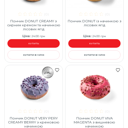
(0)
(0)
Пончик DONUT CREAMY з
Пончик DONUT із начинкою з
сирним кремом та начинкою
лісових ягід
лісових ягід
Ціна
:
24.00
грн
Ціна
:
24.00
грн
КУПИТЬ
КУПИТЬ
КУПИТИ В 1 КЛІК
КУПИТИ В 1 КЛІК
(0)
(0)
Пончик DONUT VERY PERY
Пончик DONUT VIVA
CREAMY BERRY з кремовою
MAGENTA з вишневою
начинкою
начинкою