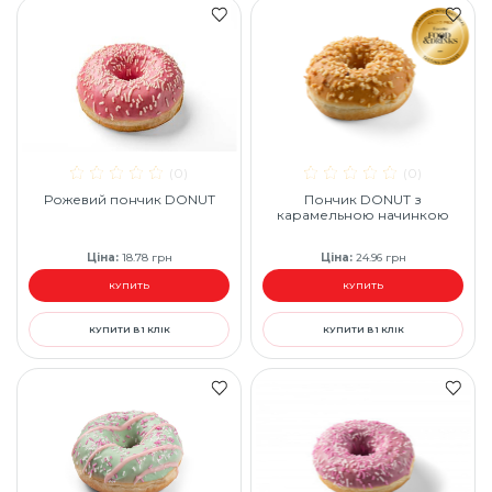
(0)
(0)
Рожевий пончик DONUT
Пончик DONUT з
карамельною начинкою
Ціна
:
18.78
грн
Ціна
:
24.96
грн
КУПИТЬ
КУПИТЬ
КУПИТИ В 1 КЛІК
КУПИТИ В 1 КЛІК