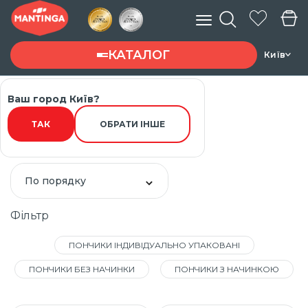
КАТАЛОГ
Київ
Головна
Каталог товарів
Пончики
Ваш город Київ?
Введите запрос ...
ТАК
ОБРАТИ ІНШЕ
Пончики
По порядку
Фільтр
ПОНЧИКИ ІНДИВІДУАЛЬНО УПАКОВАНІ
ПОНЧИКИ БЕЗ НАЧИНКИ
ПОНЧИКИ З НАЧИНКОЮ