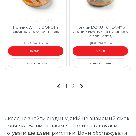
(0)
(0)
Пончик WHITE DONUT з
Пончик DONUT CREAMY з
карамельною начинкою
сирним кремом та начинкою
лісових ягід
Ціна
:
24.00
грн
Ціна
:
24.00
грн
КУПИТЬ
КУПИТЬ
КУПИТИ В 1 КЛІК
КУПИТИ В 1 КЛІК
1
2
Складно знайти людину, якій не знайомий смак
пончика. За висновками істориків їх почали
готувати ще давні римляни. Вони обсмажували