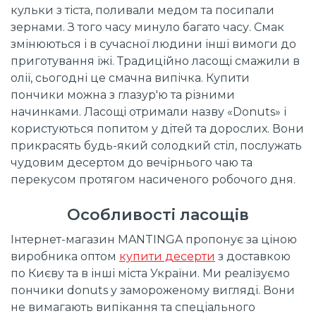
кульки з тіста, поливали медом та посипали
зернами. З того часу минуло багато часу. Смак
змінюються і в сучасної людини інші вимоги до
приготування їжі. Традиційно ласощі смажили в
олії, сьогодні це смачна випічка. Купити
пончики можна з глазур'ю та різними
начинками. Ласощі отримали назву «Donuts» і
користуються попитом у дітей та дорослих. Вони
прикрасять будь-який солодкий стіл, послужать
чудовим десертом до вечірнього чаю та
перекусом протягом насиченого робочого дня.
Особливості ласощів
Інтернет-магазин MANTINGA пропонує за ціною
виробника оптом
купити десерти
з доставкою
по Києву та в інші міста України. Ми реалізуємо
пончики donuts у замороженому вигляді. Вони
не вимагають випікання та спеціального