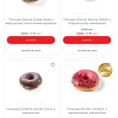
(0)
(0)
Пончик Donut Dubai Style з
Пончик Donut Skinny Witch з
вершково-молочним кремом
чорничною начинкою
25.98
грн
Ціна
:
25.98
грн
Ціна
:
22.98
грн
КУПИТЬ
КУПИТЬ
КУПИТИ В 1 КЛІК
КУПИТИ В 1 КЛІК
(0)
(0)
Пончик DONUT SOUR COLA з
Пончик ROYAL DONUT з
начинкою
малиновою начинкою