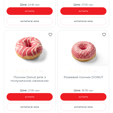
Ціна
:
24.96
грн
Ціна
:
27.00
грн
КУПИТЬ
КУПИТЬ
КУПИТИ В 1 КЛІК
КУПИТИ В 1 КЛІК
(0)
(0)
Пончик Donut pink з
Рожевий пончик DONUT
полуничною начинкою
Ціна
:
21.00
грн
Ціна
:
18.78
грн
КУПИТЬ
КУПИТЬ
КУПИТИ В 1 КЛІК
КУПИТИ В 1 КЛІК