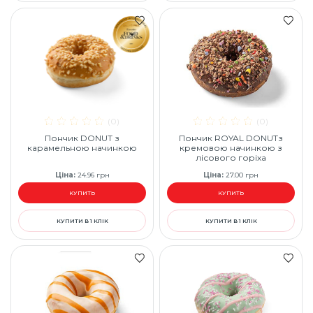
(0)
(0)
Пончик DONUT з
Пончик ROYAL DONUTз
карамельною начинкою
кремовою начинкою з
лісового горіха
Ціна
:
24.96
грн
Ціна
:
27.00
грн
КУПИТЬ
КУПИТЬ
КУПИТИ В 1 КЛІК
КУПИТИ В 1 КЛІК