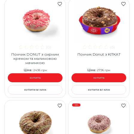
(0)
(0)
Пончик DONUT з сирним
Пончик Donut з KITKAT
кремом та малиновою
начинкою
Ціна
:
24.96
грн
Ціна
:
27.96
грн
КУПИТЬ
КУПИТЬ
КУПИТИ В 1 КЛІК
КУПИТИ В 1 КЛІК
-12%