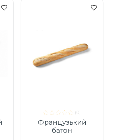
(0)
й
Французький
батон