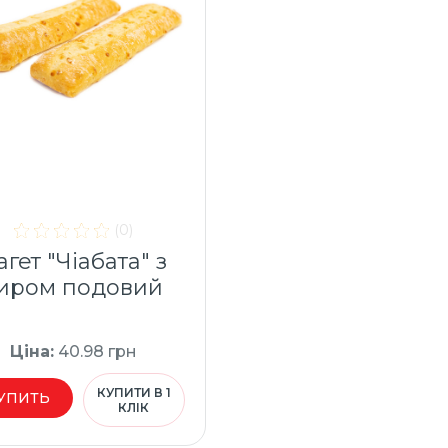
(0)
агет "Чіабата" з
иром подовий
Ціна
:
40.98
грн
КУПИТИ В 1
УПИТЬ
КЛІК