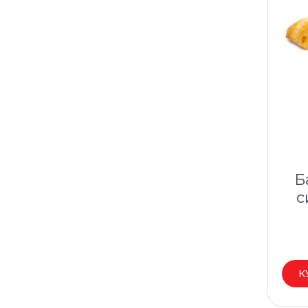
Б
с
К