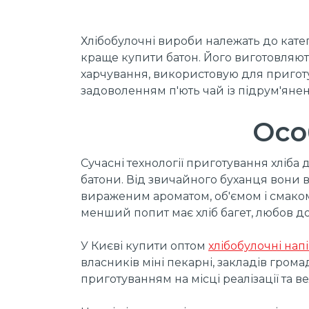
Хлібобулочні вироби належать до катег
краще купити батон. Його виготовляют
харчування, використовую для приготува
задоволенням п'ють чай із підрум'ян
Осо
Сучасні технології приготування хліба
батони. Від звичайного буханця вони 
вираженим ароматом, об'ємом і смаком
менший попит має хліб багет, любов до
У Києві купити оптом
хлібобулочні на
власників міні пекарні, закладів гро
приготуванням на місці реалізації та 