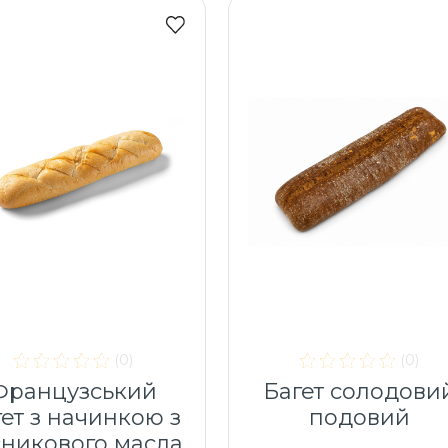
(0)
(0)
Французський
Багет солодови
гет з начинкою з
подовий
сникового масла