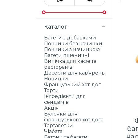
Каталог
Багети з добавками
Пончики без начинки
Пончики з начинкою
Багети пшеничні
Випічка для кафе та
ресторанів
Десерти для кав'ярень
Новинки
Французький хот-дог
Торти
Інгредієнти для
сендвічів
Акція
Булочки для
французького хот дога
Тарталетки
ба
Чіабата
ча
Батони та багети