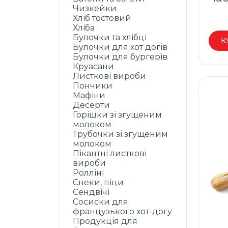
Чизкейки
Хліб тостовий
Хліба
Булочки та хлібці
К
Булочки для хот догів
Булочки для бургерів
Круасани
Листкові вироби
Пончики
Мафіни
Десерти
Горішки зі згущеним
молоком
Трубочки зі згущеним
молоком
Пікантні листкові
вироби
Ролліні
Снеки, піци
Сендвічі
Сосиски для
французького хот-догу
Продукція для