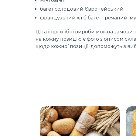
міні багет;
багет солодовий Європейський;
французький хліб багет гречаний, мул
Ці та інші хлібні вироби можна замови
на кожну позицію є фото з описом скл
щодо кожної позиції, допоможуть з в