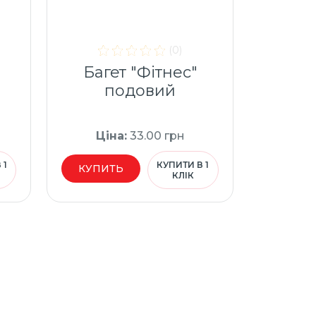
(0)
й
Багет "Фітнес"
подовий
Ціна
:
33.00
грн
 1
КУПИТИ В 1
КУПИТЬ
КЛІК