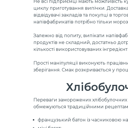
Не всі підприємці мають можливість 
циклу приготування випічки. Доставка
відвідувачі закладів та покупці в тор
напівфабрикатів потрібно тільки мороз
Залежно від попиту, випікати напівф
продуктів не складний, достатньо дот
кількості використовуваних інгредієнті
Прості маніпуляції виконують працівни
зберігання. Смак розкривається у про
Хлібобуло
Переваги заморожених хлібобулочних 
обмежуються традиційними рецептами
французький батон із часниковою н