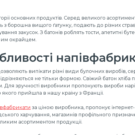
орії основних продуктів. Серед великого асортимент
ь з борошна вищого ґатунку, подають до різних стра
ння закусок. З батонів роблять тости, апетитні бутер
еним окрайцем.
бливості напівфабрик
 дозволяють випікати різні види булочних виробів, 
відрізняються не тільки формою. Свіжий батон хліба
. Для зручності виробники пропонують вироби наріз
 якого прийшла в нашу країну з Франції.
півфабрикати
за ціною виробника, пропонує інтернет
мадського харчування, магазинів профільного призна
великим асортиментом продукції.