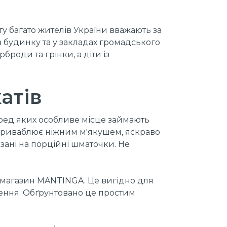
у багато жителів України вважають за
в будинку та у закладах громадського
броди та грінки, а діти із
атів
серед яких особливе місце займають
 приваблює ніжним м'якушем, яскраво
ані на порційні шматочки. Не
-магазин MANTINGA. Це вигідно для
чення. Обґрунтовано це простим