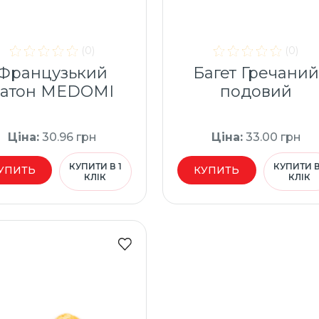
(0)
(0)
Французький
Багет Гречани
батон MEDOMІ
подовий
Ціна
:
30.96
грн
Ціна
:
33.00
грн
КУПИТИ В 1
КУПИТИ В
УПИТЬ
КУПИТЬ
КЛІК
КЛІК