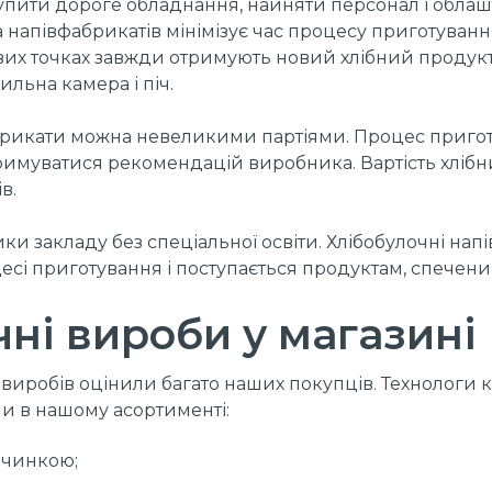
купити дороге обладнання, найняти персонал і обла
 напівфабрикатів мінімізує час процесу приготуванн
гових точках завжди отримують новий хлібний продукт
ильна камера і піч.
абрикати можна невеликими партіями. Процес приго
римуватися рекомендацій виробника. Вартість хлібни
в.
ки закладу без спеціальної освіти. Хлібобулочні на
цесі приготування і поступається продуктам, спече
чні вироби у магазин
виробів оцінили багато наших покупців. Технологи
 в нашому асортименті:
ачинкою;