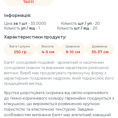
74011
Інформація:
Ціна
за 1 шт
- 33.0000
Кількість
шт / уп
- 20
Кількість
уп / ящ
- 1
Кількість
шт / ящ
- 20
Характеристики продукту:
Вага 1 штуки:
Висота:
Ширина:
Довжина:
250 гр
4-5 см
9-10 см
35-37 см
Багет солодовий подовий - ароматний із насиченим
солодовим смаком та виразним характером ремісничої
випічки. Виріб має продовгувато-прямокутну форму з
характерним поздовжнім надрізом, який підкреслює його
традиційний вигляд.
Хрустка шорсткувата скоринка від світло-коричневого
до темно-коричневого кольору гармонійно поєднується з
м’якушкою, що вирізняється розвиненою крупною
пористістю та еластичною текстурою. Завдяки
особливостям випікання багет має апетитний зовнішній