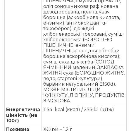
ПШЕНИЧНА, емульгатор Е472е,
олія соняшникова рафінована
дезодорована, поліпшувач
борошна (аскорбінова кислота,
ензими), антиоксидант α-
токоферол); дріжджі
хлібопекарські пресовані, суміш
хлібопекарська (БОРОШНО
ПШЕНИЧНЕ, ензими
ПШЕНИЧНІ, агент для обробки
борошна аскорбінова кислота);
суміш суха для хліба (СОЛОД
ЯЧМІННИЙ мелений, ЗАКВАСКА
ЖИТНЯ суха (БОРОШНО ЖИТНЄ,
вода, стартові культури),
барвник натуральний Е150d).
МОЖЕ МІСТИТИ СЛІДИ
КУНЖУТУ, ЛЮПИНУ, ПРОДУКТІВ
З МОЛОКА.
Енергетична
1154 kcal (ккал) / 275 kJ (кДж)
цінність (на
100г)
Поживна
Жири – 1,2 г