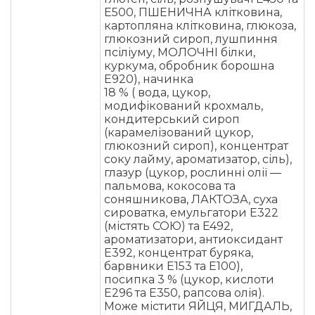
E500, ПШЕНИЧНА клітковина,
картопляна клітковина, глюкоза,
глюкозний сироп, лушпиння
псіліуму, МОЛОЧНІ білки,
куркума, обробник борошна
E920), начинка
18 % ( вода, цукор,
модифікований крохмаль,
кондитерський сироп
(карамелізований цукор,
глюкозний сироп), концентрат
соку лайму, ароматизатор, сіль),
глазур (цукор, рослинні олії —
пальмова, кокосова та
соняшникова, ЛАКТОЗА, суха
сироватка, емульгатори E322
(містять СОЮ) та E492,
ароматизатори, антиоксидант
E392, концентрат буряка,
барвники E153 та E100),
посипка 3 % (цукор, кислоти
E296 та E350, рапсова олія).
Може містити ЯЙЦЯ, МИГДАЛЬ,