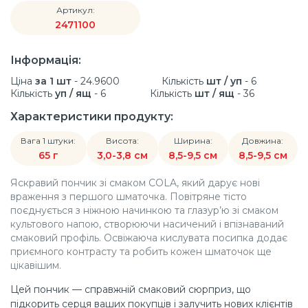
Артикул:
2471100
Інформація:
Ціна
за 1 шт
- 24.9600
Кількість
шт / уп
- 6
Кількість
уп / ящ
- 6
Кількість
шт / ящ
- 36
Характеристики продукту:
Вага 1 штуки:
Висота:
Ширина:
Довжина:
65 г
3,0-3,8 см
8,5-9,5 см
8,5-9,5 см
Яскравий пончик зі смаком COLA, який дарує нові
враження з першого шматочка. Повітряне тісто
поєднується з ніжною начинкою та глазур’ю зі смаком
культового напою, створюючи насичений і впізнаваний
смаковий профіль. Освіжаюча кислувата посипка додає
приємного контрасту та робить кожен шматочок ще
цікавішим.
Цей пончик — справжній смаковий сюрприз, що
підкорить серця ваших покупців і залучить нових клієнтів