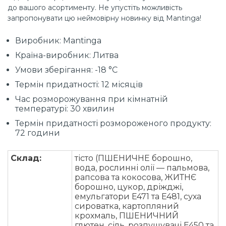
до вашого асортименту. Не упустіть можливість
запропонувати цю неймовірну новинку від Mantinga!
Виробник: Mantinga
Країна-виробник: Литва
Умови зберігання: -18 °C
Термін придатності: 12 місяців
Час розморожування при кімнатній
температурі: 30 хвилин
Термін придатності розмороженого продукту:
72 години
Склад:
тісто (ПШЕНИЧНЕ борошно,
вода, рослинні олії — пальмова,
рапсова та кокосова, ЖИТНЄ
борошно, цукор, дріжджі,
емульгатори E471 та E481, суха
сироватка, картопляний
крохмаль, ПШЕНИЧНИЙ
глютен, сіль, розпушувачі E450 та