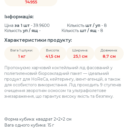
74955
Інформація:
Ціна
за 1 шт
- 39.9600
Кількість
шт / уп
- 8
Кількість
уп / ящ
-
Кількість
шт / ящ
- 8
Характеристики продукту:
Вага 1 штуки:
Висота:
Ширина:
Довжина:
1 кг
41,5 см
25,1 см
8,7 см
Пропонуємо харчовий коктейльний лід фасований у
поліетиленовий біорозкладний пакет — ідеальний
продукт для HoReCa, кейтерингу, івент-агенцій, а також
для особистого використання. Лід проходить 9 ступенів
очищення зворотнім осмосом та ультрафіолетове
знезараження, що гарантує високу якість та безпеку.
Форма кубика: квадрат 2×2×2 см
Вага одного кубика: 15 г