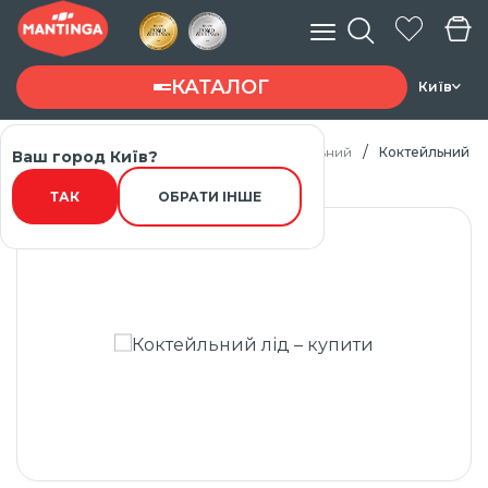
КАТАЛОГ
Київ
Головна
Каталог товарів
Лід коктейльний
Коктейльний лі
Ваш город Київ?
Введите запрос ...
ТАК
ОБРАТИ ІНШЕ