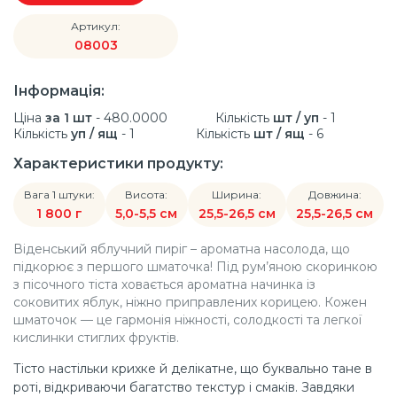
Артикул:
08003
Інформація:
Ціна
за 1 шт
- 480.0000
Кількість
шт / уп
- 1
Кількість
уп / ящ
- 1
Кількість
шт / ящ
- 6
Характеристики продукту:
Вага 1 штуки:
Висота:
Ширина:
Довжина:
1 800 г
5,0-5,5 см
25,5-26,5 см
25,5-26,5 см
Віденський яблучний пиріг – ароматна насолода, що
підкорює з першого шматочка! Під рум’яною скоринкою
з пісочного тіста ховається ароматна начинка із
соковитих яблук, ніжно приправлених корицею. Кожен
шматочок — це гармонія ніжності, солодкості та легкої
кислинки стиглих фруктів.
Тісто настільки крихке й делікатне, що буквально тане в
роті, відкриваючи багатство текстур і смаків. Завдяки