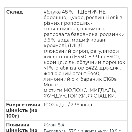
Склад
яблука 48 %, ПШЕНИЧНЕ
борошно, цукор, рослинні олії в
різних пропорціях -
соняшникова, пальмова,
рапсова та бавовняна, родзинки
3,6 %, вода, модифіковані
крохмалі, ЯЙЦЯ,
глюкозний сироп, регулятори
кислотності E330, E331 та E500,
кориця, сіль, яблучний порошок
<1 %, стабілізатор E422, дріжджі,
желюючий агент E440,
лимонний сік, барвник E160a.
Може
містити МОЛОКО, МИГДАЛЬ,
ФУНДУК, ГОРІХИ, ФІСТАШКИ.
Енергетична
1002 кДж / 239 ккал
цінність (на
100г)
Поживна
Жири: 8,4 г
цінність (на
Вуглеводи: 37,5 г, з яких цукру: 19,9 г