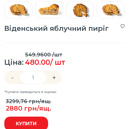
Віденський яблучний пиріг
549.9600 /шт
Ціна:
480.00/ шт
-
+
*Купівля проводиться в ящиках
3299,76
грн/ящ.
2880
грн/ящ.
КУПИТИ