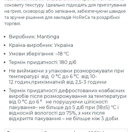
соковиту текстуру. Ідеально підходять для приготування
на грилі, сковороді або запікання, забезпечуючи швидке
та зручне рішення для закладів HoReCa та роздрібної
торгівлі.
Виробник: Mantinga
Країна-виробник: Україна
Умови зберігання: –18 ºС
Термін придатності: 180 діб
Не виймаючи з упаковки розморожувати при
температурі від 0 °С до 6 °С від 10-
12 годин,прикімнатній від 2,5-3 години
Термін придатності дефростованих ковбасних
виробів після розморожування за температури
від 0 °С до 6 ° не порушуючи цілісності
пакування– не більше до 5 діб при (18±5) ºС і
відносній вологості до 75%, з них після
відкриття пакування – не більше ніж 3 доби.