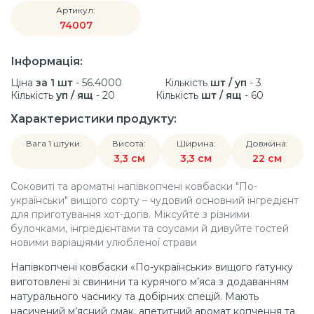
Артикул:
74007
Інформація:
Ціна
за 1 шт
- 56.4000
Кількість
шт / уп
- 3
Кількість
уп / ящ
- 20
Кількість
шт / ящ
- 60
Характеристики продукту:
Вага 1 штуки:
Висота:
Ширина:
Довжина:
3,3 см
3,3 см
22 см
Соковиті та ароматні напівкопчені ковбаски "По-
українськи" вищого сорту – чудовий основний інгредієнт
для приготування хот-догів. Міксуйте з різними
булочками, інгредієнтами та соусами й дивуйте гостей
новими варіаціями улюбленої страви
Напівкопчені ковбаски «По-українськи» вищого ґатунку
виготовлені зі свинини та курячого м’яса з додаванням
натурального часнику та добірних спецій. Мають
насичений м’ясний смак, апетитний аромат копчення та