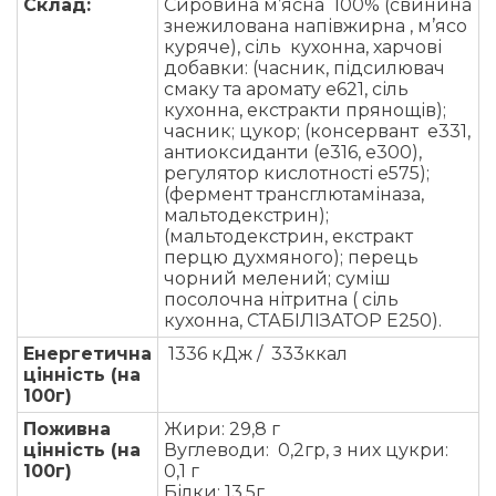
Склад:
Сировина м’ясна 100% (свинина
знежилована напівжирна , м’ясо
куряче), сіль кухонна, харчові
добавки: (часник, підсилювач
смаку та аромату е621, сіль
кухонна, екстракти прянощів);
часник; цукор; (консервант е331,
антиоксиданти (е316, е300),
регулятор кислотності е575);
(фермент трансглютаміназа,
мальтодекстрин);
(мальтодекстрин, екстракт
перцю духмяного); перець
чорний мелений; суміш
посолочна нітритна ( сіль
кухонна, СТАБІЛІЗАТОР Е250).
Енергетична
1336 кДж / 333ккал
цінність (на
100г)
Поживна
Жири: 29,8 г
цінність (на
Вуглеводи: 0,2гр, з них цукри:
100г)
0,1 г
Білки: 13,5г