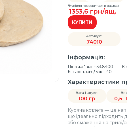
*Купівля проводиться в ящиках
1353,6
грн/ящ.
КУПИТИ
Артикул:
74010
Інформація:
Ціна
за 1 шт
- 33.8400
Кі
Кількість
шт / ящ
- 40
Характеристики п
Вага 1 штуки:
Вис
100 гр
0,5 -
Куряча котлета — це нап
що ідеально підходить 
або смаження на грилі/с