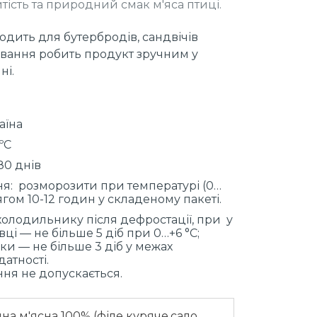
итість та природний смак м'яса птиці.
ходить для бутербродів, сандвічів
ування робить продукт зручним у
ні.
аїна
ºС
80 днів
: розморозити при температурі (0…
гом 10-12 годин у складеному пакеті.
 холодильнику після дефростації, при у
і — не більше 5 діб при 0…+6 °C;
ки — не більше 3 діб у межах
атності.
ня не допускається.
на м'ясна 100% (філе куряче,сало