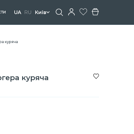
UA
RU
Київ
КТИ
ра куряча
ргера куряча