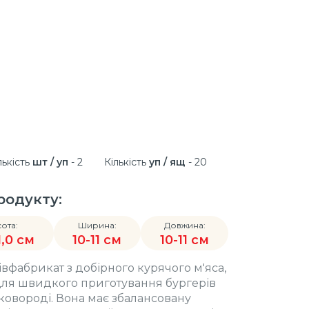
лькість
шт / уп
- 2
Кількість
уп / ящ
- 20
родукту:
ота:
Ширина:
Довжина:
1,0 см
10-11 см
10-11 см
івфабрикат з добірного курячого м'яса,
для швидкого приготування бургерів
ковороді. Вона має збалансовану