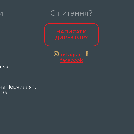
и
Є питання?
НАПИСАТИ
ДИРЕКТОРУ
instagram
facebook
днях
она Черчилля 1,
503