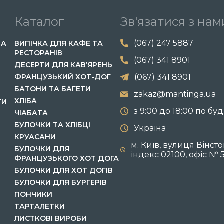
Каталог
Зв'язатися з нам
(067) 247 5887
ТА
ВИПІЧКА ДЛЯ КАФЕ ТА
РЕСТОРАНІВ
(067) 341 8901
ДЕСЕРТИ ДЛЯ КАВ’ЯРЕНЬ
ФРАНЦУЗЬКИЙ ХОТ-ДОГ
(067) 341 8901
БАТОНИ ТА БАГЕТИ
zakaz@mantinga.ua
ХЛІБА
ГИ
з 9:00 до 18:00 по бу
ЧІАБАТА
БУЛОЧКИ ТА ХЛІБЦІ
Україна
КРУАСАНИ
м. Київ, вулиця Вінст
БУЛОЧКИ ДЛЯ
індекс 02100, офіс № 
ФРАНЦУЗЬКОГО ХОТ ДОГА
БУЛОЧКИ ДЛЯ ХОТ ДОГІВ
БУЛОЧКИ ДЛЯ БУРГЕРІВ
ПОНЧИКИ
ТАРТАЛЕТКИ
ЛИСТКОВІ ВИРОБИ