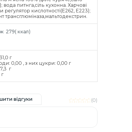
; вода питнга,сіль кухонна. Харчові
и регулятор кислотності(Е262, Е223);
т трансглюміназа,мальтодекстрин.
ж 279( ккал)
31,0 г
ди: 0,00 , з них цукри: 0,00 г
7,3 г
 г
шити відгуки
(0)