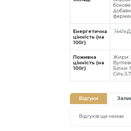
бокове)
добавк
фермен
Енергетична
1441кД
цінність (на
100г)
Поживна
Жири: 
цінність (на
Вуглево
100г)
Білки: 1
Сіль:3,7
Відгуки
Зали
Відгуків ще немає