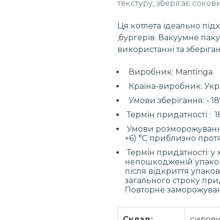
текстуру, зберігає соков
Ця котлета ідеально під
,бургерів. Вакуумне пак
використанні та зберіган
Виробник: Mantinga
Країна-виробник: Укр
Умови зберігання: - 18
Термін придатності : 1
Умови розморожування
+6) °C приблизно протя
Термін придатності: у
непошкодженій упаковц
після відкриття упаков
загального строку прид
Повторне заморожуван
Склад:
сирови