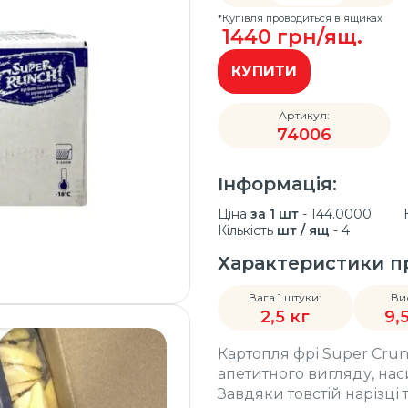
*Купівля проводиться в ящиках
1440
грн/ящ.
КУПИТИ
Артикул:
74006
Інформація:
Ціна
за 1 шт
- 144.0000
Кількість
шт / ящ
- 4
Характеристики п
Вага 1 штуки:
Ви
2,5 кг
9,
Картопля фрі Super Crun
апетитного вигляду, наси
Завдяки товстій нарізці 