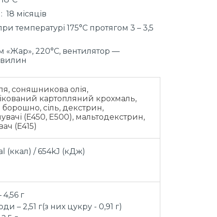
 18 місяців
температурі 175°C протягом 3 – 3,5
«Жар», 220°C, вентилятор —
 хвилин
ля, соняшникова олія,
кований картопляний крохмаль,
 борошно, сіль, декстрин,
увачі (E450, E500), мальтодекстрин,
ач (E415)
al (ккал) / 654kJ (кДж)
4,56 г
ди – 2,51 г(з них цукру - 0,91 г)