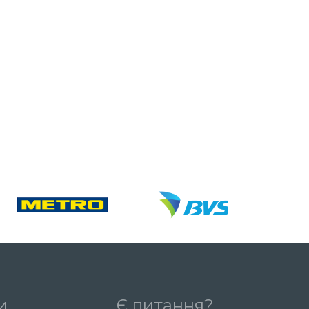
и
Є питання?