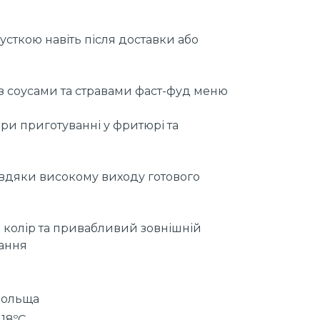
сткою навіть після доставки або
з соусами та стравами фаст-фуд меню
при приготуванні у фритюрі та
авдяки високому виходу готового
 колір та привабливий зовнішній
вання
Польща
18ºС