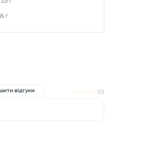
2,5 г
65 г
шити відгуки
(0)