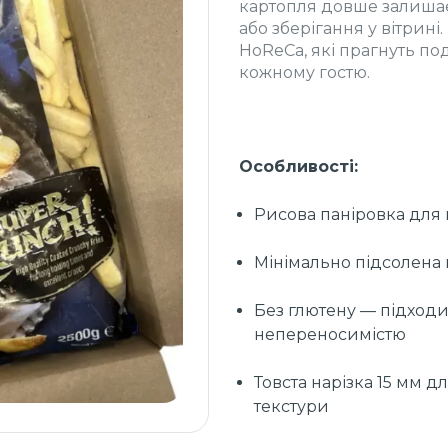
картопля довше залишає
або зберігання у вітрині
HoReCa, які прагнуть по
кожному гостю.
Особливості:
Рисова паніровка для
Мінімально підсолена 
Без глютену — підход
непереносимістю
Товста нарізка 15 мм 
текстури