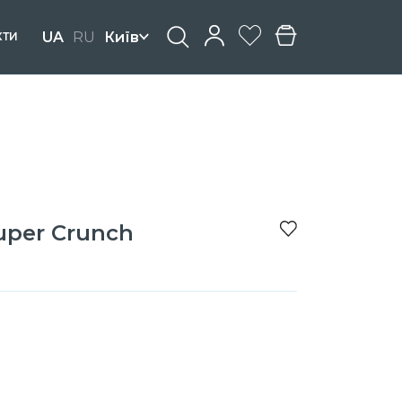
UA
RU
Київ
КТИ
h
uper Crunch