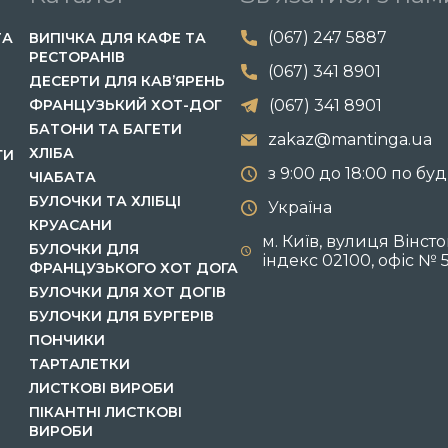
(067) 247 5887
ТА
ВИПІЧКА ДЛЯ КАФЕ ТА
РЕСТОРАНІВ
(067) 341 8901
ДЕСЕРТИ ДЛЯ КАВ’ЯРЕНЬ
ФРАНЦУЗЬКИЙ ХОТ-ДОГ
(067) 341 8901
БАТОНИ ТА БАГЕТИ
zakaz@mantinga.ua
ХЛІБА
ГИ
з 9:00 до 18:00 по бу
ЧІАБАТА
БУЛОЧКИ ТА ХЛІБЦІ
Україна
КРУАСАНИ
м. Київ, вулиця Вінст
БУЛОЧКИ ДЛЯ
індекс 02100, офіс № 
ФРАНЦУЗЬКОГО ХОТ ДОГА
БУЛОЧКИ ДЛЯ ХОТ ДОГІВ
БУЛОЧКИ ДЛЯ БУРГЕРІВ
ПОНЧИКИ
ТАРТАЛЕТКИ
ЛИСТКОВІ ВИРОБИ
ПІКАНТНІ ЛИСТКОВІ
ВИРОБИ