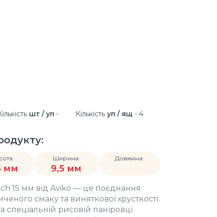
Кількість
шт / уп
-
Кількість
уп / ящ
- 4
родукту:
сота:
Ширина:
Довжина:
5 мм
9,5 мм
ch 15 мм від Aviko — це поєднання
ченого смаку та виняткової хрусткості.
та спеціальній рисовій паніровці