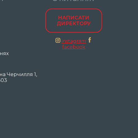
НАПИСАТИ
ДИРЕКТОРУ
instagram
facebook
днях
она Черчилля 1,
503