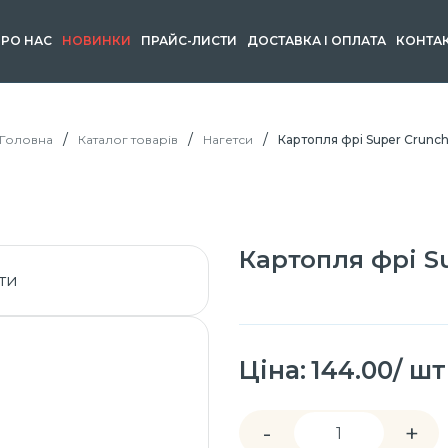
РО НАС
НОВИНКИ
ПРАЙС-ЛИСТИ
ДОСТАВКА І ОПЛАТА
КОНТА
Головна
Каталог товарів
Нагетси
Картопля фрі Super Crunc
Картопля фрі S
Ціна:
144.00/ шт
-
+