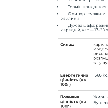
Термін придатності :
Фритюр: смажити при 
хвилини
Духова шафа: режим 
середній, час — 17–20
Склад
картоп
модифі
рисове
розпуш
загущув
Енергетична
1568 kc
цінність (на
100г)
Поживна
Жири – 
цінність (на
Вуглево
100г)